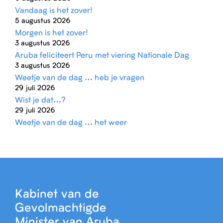
Vandaag is het zover!
5 augustus 2026
Morgen is het zover!
3 augustus 2026
Aruba feliciteert Peru met viering Nationale Dag
3 augustus 2026
Weetje van de dag … heb je vragen
29 juli 2026
Wist je dat…?
29 juli 2026
Weetje van de dag … het weer
Kabinet van de
Gevolmachtigde
Minister van Aruba