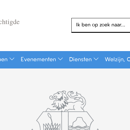
chtigde
Zoeken
pen
Evenementen
Diensten
Welzijn, 