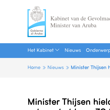
Ga
naar
de
Kabinet van de Gevolma
inhoud
Minister van Aruba
Het Kabinet
Nieuws
Onderwer
Home
Nieuws
Minister Thijsen 
Minister Thijsen hie