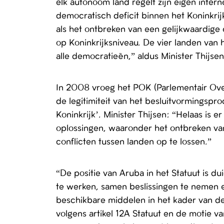
elk autonoom land regelt zijn eigen inte
democratisch deficit binnen het Koninkrij
als het ontbreken van een gelijkwaardige 
op Koninkrijksniveau. De vier landen van 
alle democratieën,” aldus Minister Thijsen
In 2008 vroeg het POK (Parlementair Ove
de legitimiteit van het besluitvormingsp
Koninkrijk’. Minister Thijsen: “Helaas i
oplossingen, waaronder het ontbreken van
conflicten tussen landen op te lossen.”
“De positie van Aruba in het Statuut is du
te werken, samen beslissingen te nemen 
beschikbare middelen in het kader van d
volgens artikel 12A Statuut en de motie va