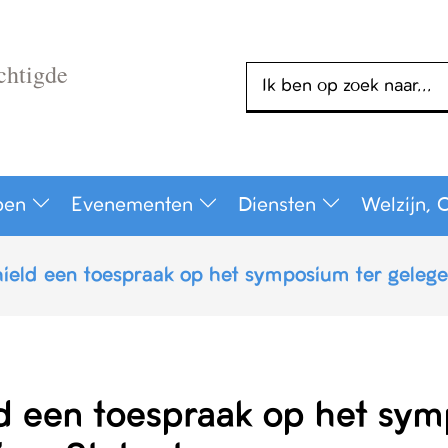
chtigde
Zoeken
pen
Evenementen
Diensten
Welzijn, 
hield een toespraak op het symposium ter gelege
ld een toespraak op het sy