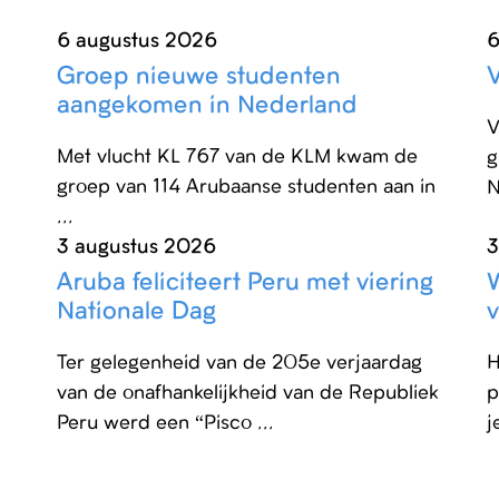
6 augustus 2026
6
Groep nieuwe studenten
V
aangekomen in Nederland
V
Met vlucht KL 767 van de KLM kwam de
g
groep van 114 Arubaanse studenten aan in
N
...
3 augustus 2026
3
Aruba feliciteert Peru met viering
Nationale Dag
Ter gelegenheid van de 205e verjaardag
H
van de onafhankelijkheid van de Republiek
p
Peru werd een “Pisco ...
j