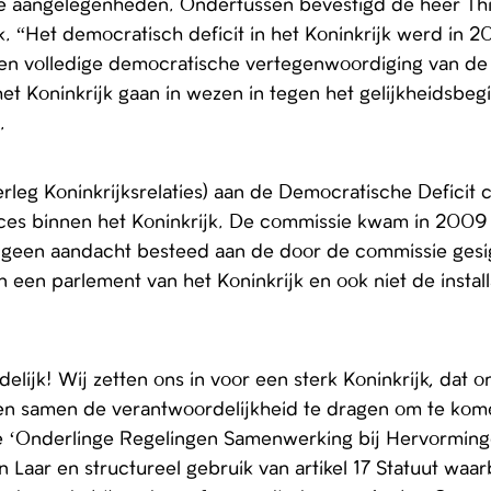
rne aangelegenheden. Ondertussen bevestigd de heer Thij
k. “Het democratisch deficit in het Koninkrijk werd in 
en volledige democratische vertegenwoordiging van de b
het Koninkrijk gaan in wezen in tegen het gelijkheidsbeg
.
rleg Koninkrijksrelaties) aan de Democratische Deficit
roces binnen het Koninkrijk. De commissie kwam in 2009
s er geen aandacht besteed aan de door de commissie ge
 een parlement van het Koninkrijk en ook niet de instal
idelijk! Wij zetten ons in voor een sterk Koninkrijk, da
en samen de verantwoordelijkheid te dragen om te kom
e ‘Onderlinge Regelingen Samenwerking bij Hervormingen
n Laar en structureel gebruik van artikel 17 Statuut waar